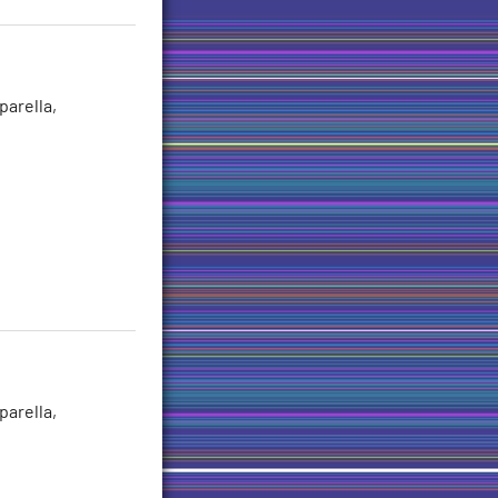
parella,
parella,