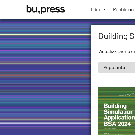
Skip
Bozen-
to
Libri
Pubblicar
Bolzano
content
University
Press
Building S
Visualizzazione di 