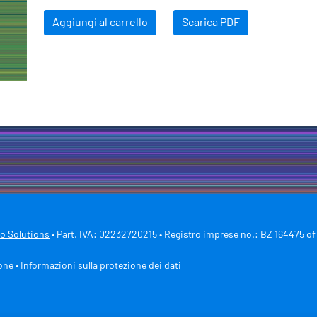
Aggiungi al carrello
Scarica PDF
ro Solutions
• Part. IVA: 02232720215 • Registro imprese no.: BZ 164475 of
ione
•
Informazioni sulla protezione dei dati