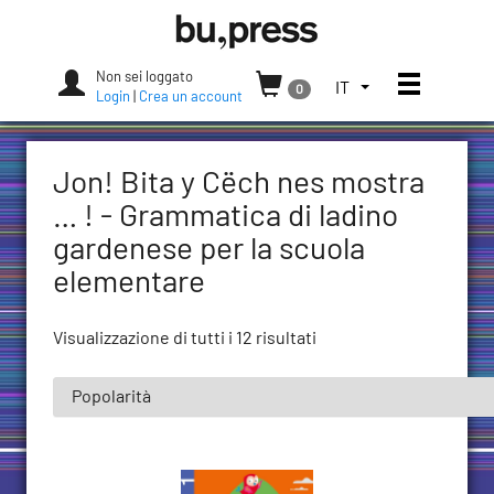
Skip
Bozen-
to
Bolzano
content
University
Non sei loggato
Apri/chi
SELEZIONA
IT
0
Press
Login
|
Crea un account
LA
LINGUA.
LINGUA
Jon! Bita y Cëch nes mostra
ATTUALE:
ITALIANO
… ! - Grammatica di ladino
(ITALIA)
gardenese per la scuola
elementare
Visualizzazione di tutti i 12 risultati