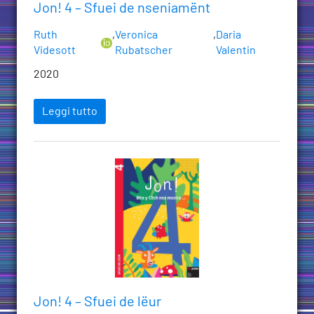
Jon! 4 – Sfuei de nseniamënt
Ruth
,
Veronica
,
Daria
Videsott
Rubatscher
Valentin
2020
Leggi tutto
Jon! 4 – Sfuei de lëur