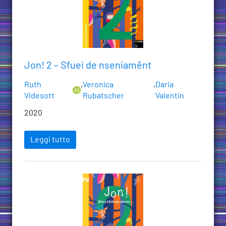
Jon! 2 – Sfuei de nseniamënt
Ruth
,
Veronica
,
Daria
Videsott
Rubatscher
Valentin
2020
Leggi tutto