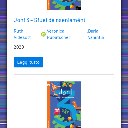
Jon! 3 – Sfuei de nseniamënt
Ruth
,
Veronica
,
Daria
Videsott
Rubatscher
Valentin
2020
Leggi tutto