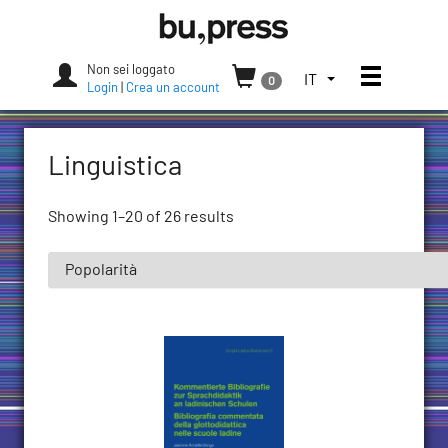
Skip
Bozen-
to
Bolzano
content
University
Non sei loggato
Apri/chi
SELEZIONA
IT
0
Press
Login
|
Crea un account
LA
LINGUA.
LINGUA
Linguistica
ATTUALE:
ITALIANO
(ITALIA)
Showing 1–20 of 26 results