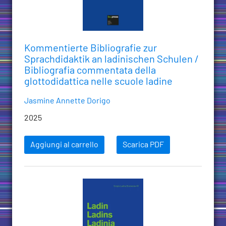
Kommentierte Bibliografie zur
Sprachdidaktik an ladinischen Schulen /
Bibliografia commentata della
glottodidattica nelle scuole ladine
Jasmine Annette Dorigo
2025
Aggiungi al carrello
Scarica PDF