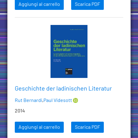
Aggiungi al carrello
Scarica PDF
Geschichte der ladinischen Literatur
Rut Bernardi
,
Paul Videsott
2014
Aggiungi al carrello
Scarica PDF