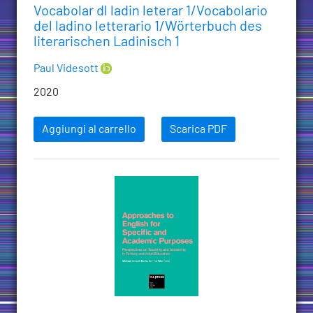
Vocabolar dl ladin leterar 1/Vocabolario
del ladino letterario 1/Wörterbuch des
literarischen Ladinisch 1
Paul Videsott
2020
Aggiungi al carrello
Scarica PDF