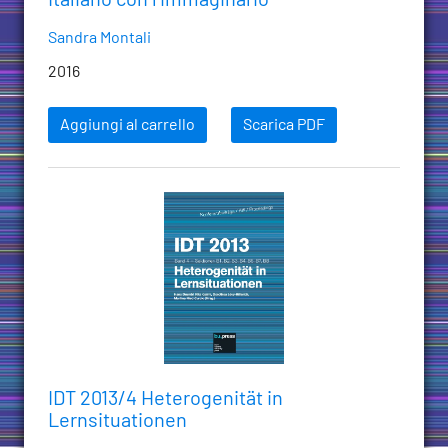
Italiano con l’immaginario
Sandra Montali
2016
Aggiungi al carrello
Scarica PDF
IDT 2013/4 Heterogenität in
Lernsituationen