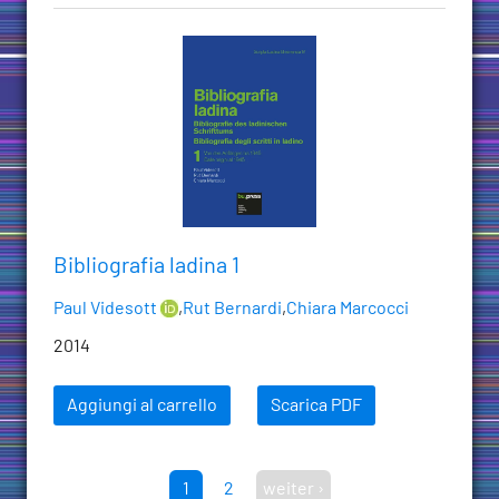
Bibliografia ladina 1
Paul Videsott
,
Rut Bernardi
,
Chiara Marcocci
2014
Aggiungi al carrello
Scarica PDF
1
2
weiter ›