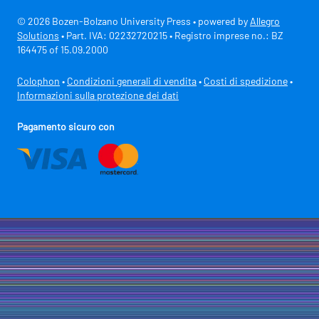
© 2026 Bozen-Bolzano University Press • powered by
Allegro
Solutions
• Part. IVA: 02232720215 • Registro imprese no.: BZ
164475 of 15.09.2000
Colophon
•
Condizioni generali di vendita
•
Costi di spedizione
•
Informazioni sulla protezione dei dati
Pagamento sicuro con