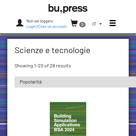
Skip
Bozen-
to
Bolzano
content
University
Non sei loggato
Apri/chi
SELEZIONA
IT
0
Press
Login
|
Crea un account
LA
LINGUA.
LINGUA
Scienze e tecnologie
ATTUALE:
ITALIANO
(ITALIA)
Showing 1–20 of 28 results