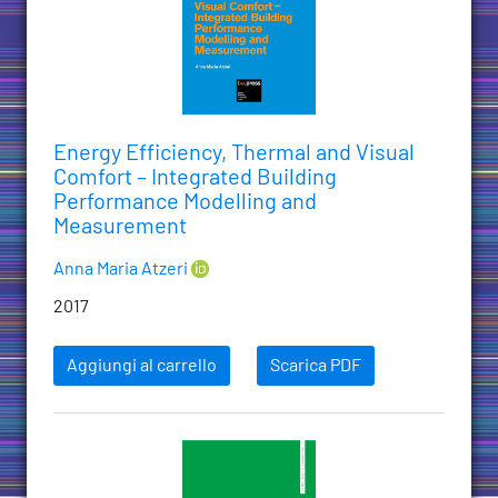
Energy Efficiency, Thermal and Visual
Comfort – Integrated Building
Performance Modelling and
Measurement
Anna Maria Atzeri
2017
Aggiungi al carrello
Scarica PDF