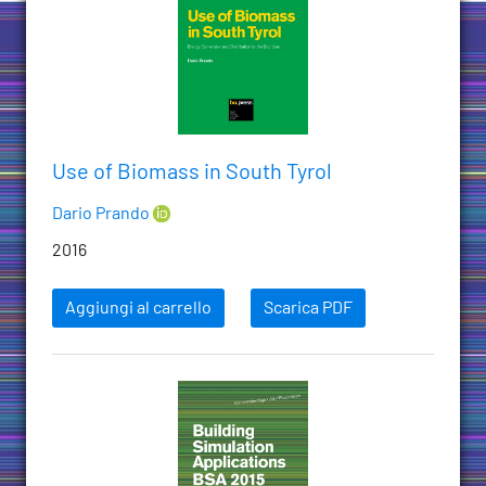
Use of Biomass in South Tyrol
Dario Prando
2016
Aggiungi al carrello
Scarica PDF