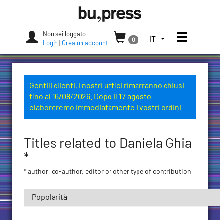
Skip
Bozen-
to
Bolzano
content
University
Non sei loggato
Apri/chi
SELEZIONA
IT
0
Press
Login
|
Crea un account
LA
LINGUA.
LINGUA
ATTUALE:
Gentili clienti, i nostri uffici rimarranno chiusi
ITALIANO
fino al 16/08/2026. Dopo il 17 agosto
(ITALIA)
elaboreremo immediatamente i vostri ordini.
Titles related to Daniela Ghia
*
* author, co-author, editor or other type of contribution