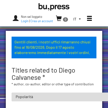
Skip
Bozen-
to
Bolzano
content
University
Non sei loggato
Apri/chi
SELEZIONA
IT
0
Press
Login
|
Crea un account
LA
LINGUA.
LINGUA
ATTUALE:
Gentili clienti, i nostri uffici rimarranno chiusi
ITALIANO
fino al 16/08/2026. Dopo il 17 agosto
(ITALIA)
elaboreremo immediatamente i vostri ordini.
Titles related to Diego
Calvanese *
* author, co-author, editor or other type of contribution