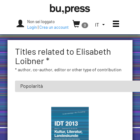
Skip
Bozen-
to
Bolzano
content
University
Non sei loggato
Apri/chi
SELEZIONA
IT
0
Press
Login
|
Crea un account
LA
LINGUA.
LINGUA
Titles related to Elisabeth
ATTUALE:
ITALIANO
Loibner *
(ITALIA)
* author, co-author, editor or other type of contribution