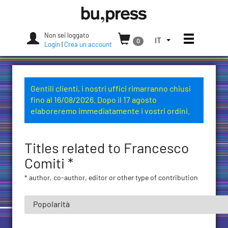
Skip
Bozen-
to
Bolzano
content
University
Non sei loggato
Apri/chi
SELEZIONA
IT
0
Press
Login
|
Crea un account
LA
LINGUA.
LINGUA
ATTUALE:
Gentili clienti, i nostri uffici rimarranno chiusi
ITALIANO
fino al 16/08/2026. Dopo il 17 agosto
(ITALIA)
elaboreremo immediatamente i vostri ordini.
Titles related to Francesco
Comiti *
* author, co-author, editor or other type of contribution