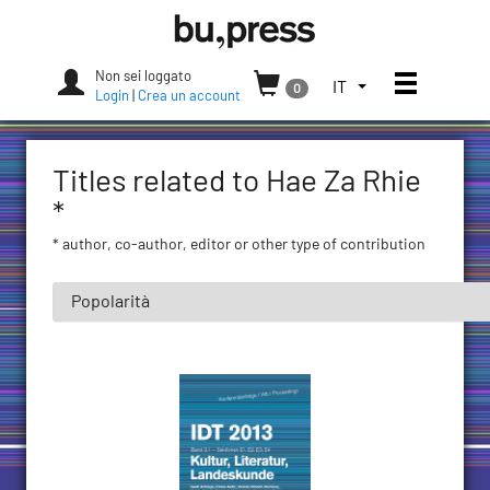
Skip
Bozen-
to
Bolzano
content
University
Non sei loggato
Apri/chi
SELEZIONA
IT
0
Press
Login
|
Crea un account
LA
LINGUA.
LINGUA
Titles related to Hae Za Rhie
ATTUALE:
ITALIANO
*
(ITALIA)
* author, co-author, editor or other type of contribution