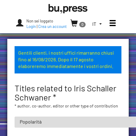
Skip
Bozen-
to
Bolzano
content
University
Non sei loggato
Apri/chi
SELEZIONA
IT
0
Press
Login
|
Crea un account
LA
LINGUA.
LINGUA
ATTUALE:
Gentili clienti, i nostri uffici rimarranno chiusi
ITALIANO
fino al 16/08/2026. Dopo il 17 agosto
(ITALIA)
elaboreremo immediatamente i vostri ordini.
Titles related to Iris Schaller
Schwaner *
* author, co-author, editor or other type of contribution