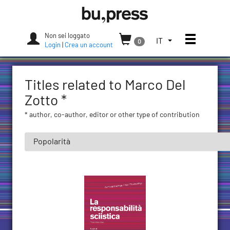
Skip
Bozen-
to
Bolzano
content
University
Non sei loggato
Apri/chi
SELEZIONA
IT
0
Press
Login
|
Crea un account
LA
LINGUA.
LINGUA
Titles related to Marco Del
ATTUALE:
ITALIANO
Zotto *
(ITALIA)
* author, co-author, editor or other type of contribution