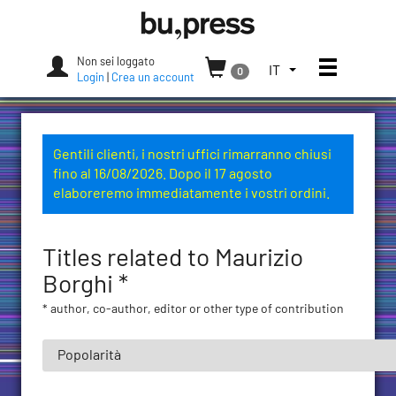
Skip
Bozen-
to
Bolzano
content
University
Non sei loggato
Apri/chi
SELEZIONA
IT
0
Press
Login
|
Crea un account
LA
LINGUA.
LINGUA
ATTUALE:
Gentili clienti, i nostri uffici rimarranno chiusi
ITALIANO
fino al 16/08/2026. Dopo il 17 agosto
(ITALIA)
elaboreremo immediatamente i vostri ordini.
Titles related to Maurizio
Borghi *
* author, co-author, editor or other type of contribution