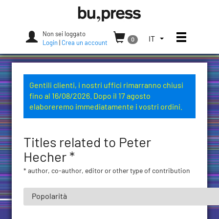
Skip
Bozen-
to
Bolzano
content
University
Non sei loggato
Apri/chi
SELEZIONA
IT
0
Press
Login
|
Crea un account
LA
LINGUA.
LINGUA
ATTUALE:
Gentili clienti, i nostri uffici rimarranno chiusi
ITALIANO
fino al 16/08/2026. Dopo il 17 agosto
(ITALIA)
elaboreremo immediatamente i vostri ordini.
Titles related to Peter
Hecher *
* author, co-author, editor or other type of contribution