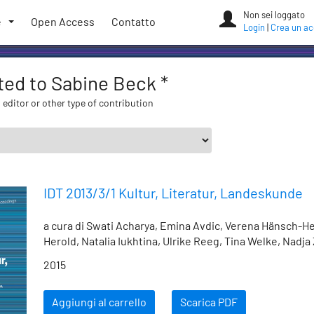
Non sei loggato
e
Open Access
Contatto
Login
|
Crea un a
ated to Sabine Beck *
 editor or other type of contribution
IDT 2013/3/1 Kultur, Literatur, Landeskunde
a cura di Swati Acharya, Emina Avdic, Verena Hänsch-He
Herold, Natalia Iukhtina, Ulrike Reeg, Tina Welke, Nadja
2015
Aggiungi al carrello
Scarica PDF