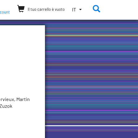
Apri/chiudi
SELEZIONA
IT
Il tuo carrello è vuoto
ccount
LA
LINGUA.
LINGUA
ATTUALE:
ITALIANO
(ITALIA)
rvieux, Martin
 Zuzok