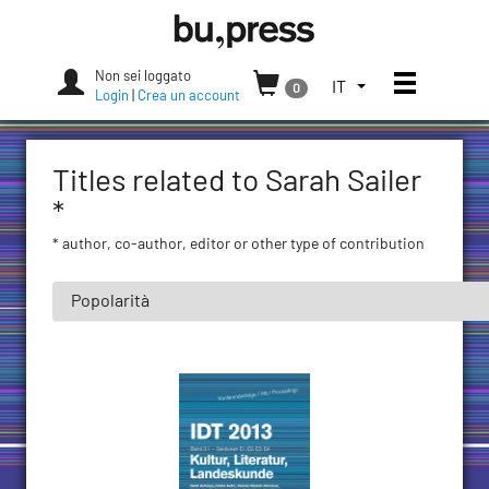
Skip
Bozen-
to
Bolzano
content
University
Non sei loggato
Apri/chi
SELEZIONA
IT
0
Press
Login
|
Crea un account
LA
LINGUA.
LINGUA
Titles related to Sarah Sailer
ATTUALE:
ITALIANO
*
(ITALIA)
* author, co-author, editor or other type of contribution