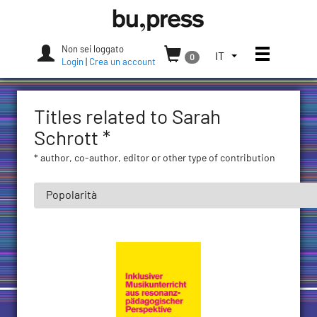
Skip
Bozen-
to
Bolzano
content
University
Non sei loggato
Apri/chi
SELEZIONA
IT
0
Press
Login
|
Crea un account
LA
LINGUA.
LINGUA
Titles related to Sarah
ATTUALE:
ITALIANO
Schrott *
(ITALIA)
* author, co-author, editor or other type of contribution