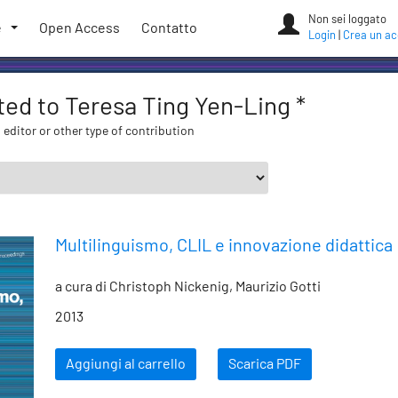
Non sei loggato
e
Open Access
Contatto
Login
|
Crea un a
ated to Teresa Ting Yen-Ling *
 editor or other type of contribution
Multilinguismo, CLIL e innovazione didattica
a cura di Christoph Nickenig, Maurizio Gotti
2013
Aggiungi al carrello
Scarica PDF