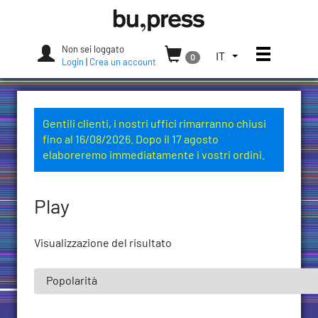
Skip
Bozen-
to
Bolzano
content
University
Non sei loggato
Apri/chi
SELEZIONA
IT
0
Press
Login
|
Crea un account
LA
LINGUA.
LINGUA
ATTUALE:
Gentili clienti, i nostri uffici rimarranno chiusi
ITALIANO
fino al 16/08/2026. Dopo il 17 agosto
(ITALIA)
elaboreremo immediatamente i vostri ordini.
Play
Visualizzazione del risultato