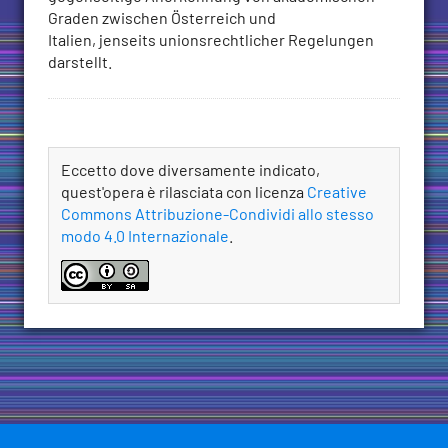
Graden zwischen Österreich und
Italien, jenseits unionsrechtlicher Regelungen
darstellt.
Licenza
Eccetto dove diversamente indicato,
quest'opera è rilasciata con licenza
Creative
Commons Attribuzione-Condividi allo stesso
modo 4.0 Internazionale
.