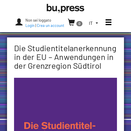
Skip
Bozen-
to
Bolzano
content
University
Non sei loggato
Apri/chi
SELEZIONA
IT
0
Press
Login
|
Crea un account
LA
LINGUA.
LINGUA
Die Studientitelanerkennung
ATTUALE:
ITALIANO
in der EU – Anwendungen in
(ITALIA)
der Grenzregion Südtirol