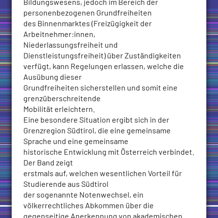
Bildungswesens, jedoch im Bereich der
Grenzregion
personenbezogenen Grundfreiheiten
Südtirol
des Binnenmarktes (Freizügigkeit der
quantità
Arbeitnehmer:innen,
Niederlassungsfreiheit und
Dienstleistungsfreiheit) über Zuständigkeiten
verfügt, kann Regelungen erlassen, welche die
Ausübung dieser
Grundfreiheiten sicherstellen und somit eine
grenzüberschreitende
Mobilität erleichtern.
Eine besondere Situation ergibt sich in der
Grenzregion Südtirol, die eine gemeinsame
Sprache und eine gemeinsame
historische Entwicklung mit Österreich verbindet.
Der Band zeigt
erstmals auf, welchen wesentlichen Vorteil für
Studierende aus Südtirol
der sogenannte Notenwechsel, ein
völkerrechtliches Abkommen über die
gegenseitige Anerkennung von akademischen