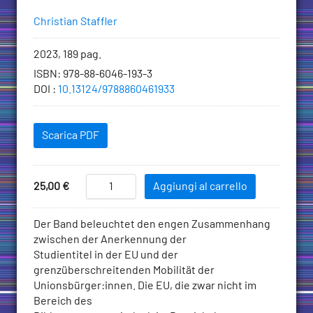
Autori
Christian Staffler
Informazioni
2023, 189 pag.
bibliografiche
ISBN
:
978-88-6046-193-3
DOI
:
10.13124/9788860461933
Scaricabili
Scarica PDF
Add
Die
Price
25,00
€
Aggiungi al carrello
Studientitelanerkennung
to
in
Cart
Descrizione
Der Band beleuchtet den engen Zusammenhang
der
zwischen der Anerkennung der
EU
Studientitel in der EU und der
–
grenzüberschreitenden Mobilität der
Anwendungen
Unionsbürger:innen. Die EU, die zwar nicht im
in
Bereich des
der