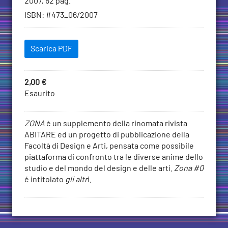
2007, 62 pag.
bibliografiche
ISBN
:
#473_06/2007
Scaricabili
Scarica PDF
Price
2,00
€
Stato
Esaurito
Add
spedizione
to
Descrizione
Cart
ZONA
è un supplemento della rinomata rivista
ABITARE ed un progetto di pubblicazione della
Facoltà di Design e Arti, pensata come possibile
piattaforma di confronto tra le diverse anime dello
studio e del mondo del design e delle arti.
Zona #0
é intitolato
gli altr
i.