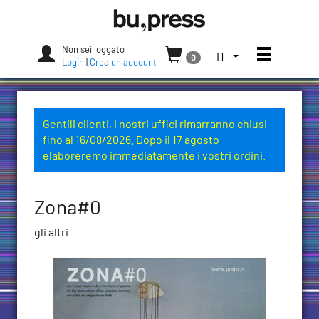
Skip
Bozen-
to
Bolzano
content
University
Non sei loggato
Apri/chi
SELEZIONA
IT
0
Press
Login
|
Crea un account
LA
LINGUA.
LINGUA
ATTUALE:
Gentili clienti, i nostri uffici rimarranno chiusi
ITALIANO
fino al 16/08/2026. Dopo il 17 agosto
(ITALIA)
elaboreremo immediatamente i vostri ordini.
Zona#0
gli altri