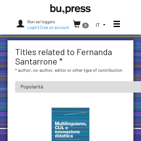
Skip
Bozen-
to
Bolzano
content
University
Non sei loggato
Apri/chi
SELEZIONA
IT
0
Press
Login
|
Crea un account
LA
LINGUA.
LINGUA
Titles related to Fernanda
ATTUALE:
ITALIANO
Santarrone *
(ITALIA)
* author, co-author, editor or other type of contribution