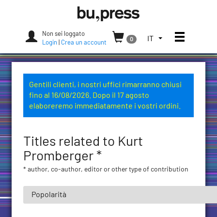
Skip
Bozen-
to
Bolzano
content
University
Non sei loggato
Apri/chi
SELEZIONA
IT
0
Press
Login
|
Crea un account
LA
LINGUA.
LINGUA
ATTUALE:
Gentili clienti, i nostri uffici rimarranno chiusi
ITALIANO
fino al 16/08/2026. Dopo il 17 agosto
(ITALIA)
elaboreremo immediatamente i vostri ordini.
Titles related to Kurt
Promberger *
* author, co-author, editor or other type of contribution