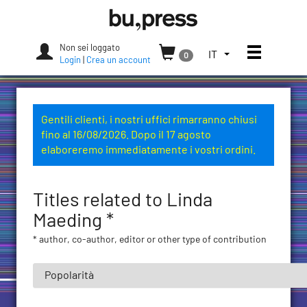
Skip
Bozen-
to
Bolzano
content
University
Non sei loggato
Apri/chi
SELEZIONA
IT
0
Press
Login
|
Crea un account
LA
LINGUA.
LINGUA
ATTUALE:
Gentili clienti, i nostri uffici rimarranno chiusi
ITALIANO
fino al 16/08/2026. Dopo il 17 agosto
(ITALIA)
elaboreremo immediatamente i vostri ordini.
Titles related to Linda
Maeding *
* author, co-author, editor or other type of contribution