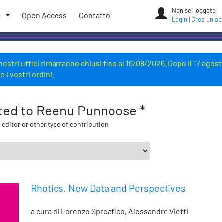
Non sei loggato
e
Open Access
Contatto
Login
|
Crea un a
 i nostri uffici rimarranno chiusi fino al 16/08/2026. Dopo il 17 ag
i vostri ordini.
lated to Reenu Punnoose *
 editor or other type of contribution
Rhotics. New Data and Perspectives
a cura di Lorenzo Spreafico, Alessandro Vietti