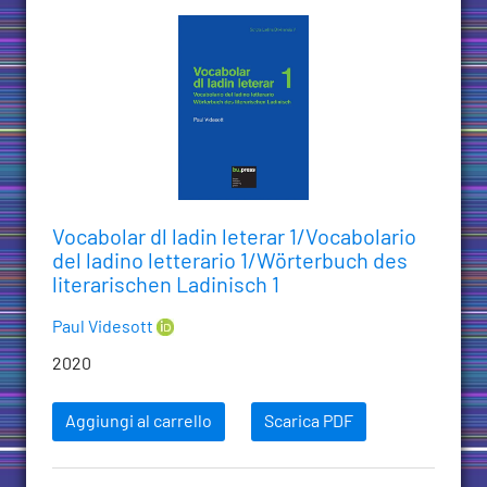
Vocabolar dl ladin leterar 1/Vocabolario
del ladino letterario 1/Wörterbuch des
literarischen Ladinisch 1
Paul Videsott
2020
Aggiungi al carrello
Scarica PDF