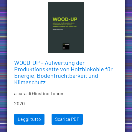
WOOD-UP – Aufwertung der
Produktionskette von Holzbiokohle für
Energie, Bodenfruchtbarkeit und
Klimaschutz
a cura di Giustino Tonon
2020
Leggi tutto
Scarica PDF