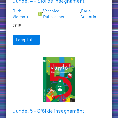
Junde! 4 – Sföi de insegnamënt
Ruth
,
Veronica
,
Daria
Videsott
Rubatscher
Valentin
2018
Leggi tutto
Junde! 5 – Sföi de insegnamënt