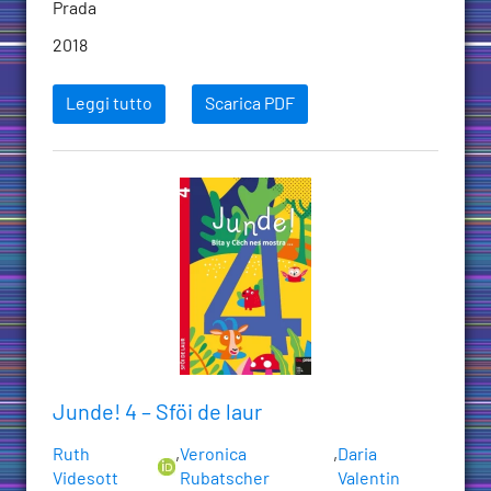
Prada
2018
Leggi tutto
Scarica PDF
Junde! 4 – Sföi de laur
Ruth
,
Veronica
,
Daria
Videsott
Rubatscher
Valentin