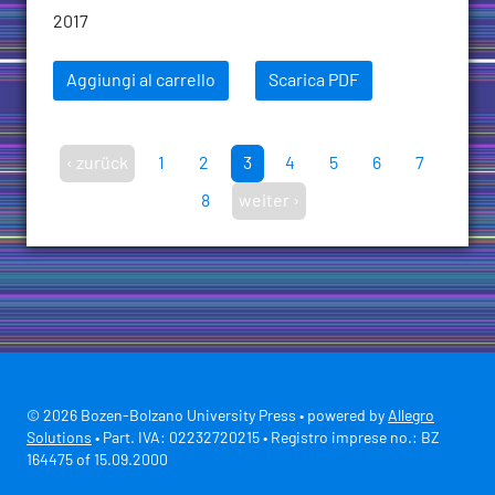
2017
Aggiungi al carrello
Scarica PDF
‹ zurück
1
2
3
4
5
6
7
8
weiter ›
© 2026 Bozen-Bolzano University Press • powered by
Allegro
Solutions
• Part. IVA: 02232720215 • Registro imprese no.: BZ
164475 of 15.09.2000