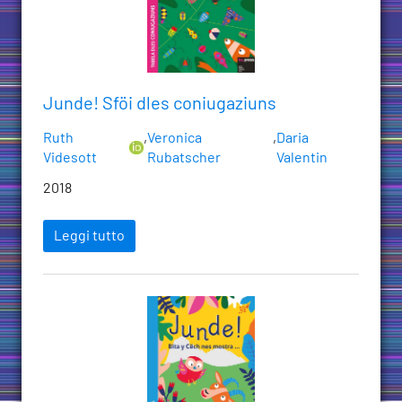
Junde! Sföi dles coniugaziuns
Ruth
,
Veronica
,
Daria
Videsott
Rubatscher
Valentin
2018
Leggi tutto