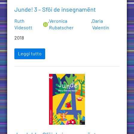
Junde! 3 – Sföi de insegnamënt
Ruth
,
Veronica
,
Daria
Videsott
Rubatscher
Valentin
2018
Leggi tutto