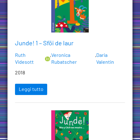
Junde! 1 – Sföi de laur
Ruth
,
Veronica
,
Daria
Videsott
Rubatscher
Valentin
2018
Leggi tutto