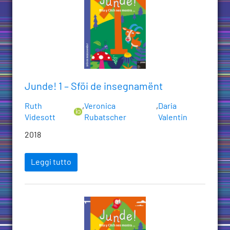
Junde! 1 – Sföi de insegnamënt
Ruth
,
Veronica
,
Daria
Videsott
Rubatscher
Valentin
2018
Leggi tutto