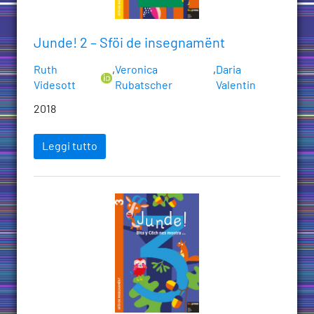
Junde! 2 – Sföi de insegnamënt
Ruth
,
Veronica
,
Daria
Videsott
Rubatscher
Valentin
2018
Leggi tutto