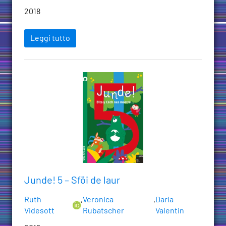
2018
Leggi tutto
Junde! 5 – Sföi de laur
Ruth
,
Veronica
,
Daria
Videsott
Rubatscher
Valentin