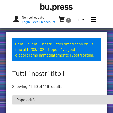
Skip
Bozen-
to
Bolzano
content
University
Non sei loggato
Apri/chi
SELEZIONA
IT
0
Press
Login
|
Crea un account
LA
LINGUA.
LINGUA
ATTUALE:
Gentili clienti, i nostri uffici rimarranno chiusi
ITALIANO
fino al 16/08/2026. Dopo il 17 agosto
(ITALIA)
elaboreremo immediatamente i vostri ordini.
Tutti i nostri titoli
Showing 41–60 of 149 results