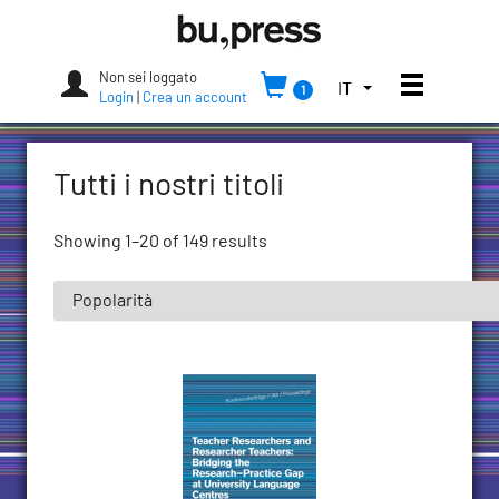
Skip
Bozen-
to
Bolzano
content
University
Non sei loggato
Apri/chi
SELEZIONA
IT
1
Press
Login
|
Crea un account
LA
LINGUA.
LINGUA
Tutti i nostri titoli
ATTUALE:
ITALIANO
(ITALIA)
Showing 1–20 of 149 results