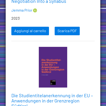
Negotiation Into a Syllabus
Jemma Prior
2023
Aggiungi al carrello
Scarica PDF
Die Studientitelanerkennung in der EU –
Anwendungen in der Grenzregion