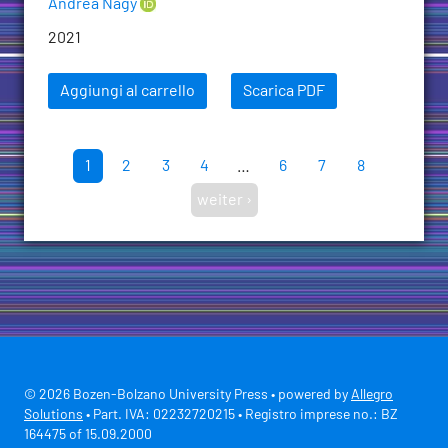
Andrea Nagy
2021
Aggiungi al carrello
Scarica PDF
1
2
3
4
…
6
7
8
weiter ›
© 2026 Bozen-Bolzano University Press • powered by
Allegro
Solutions
• Part. IVA: 02232720215 • Registro imprese no.: BZ
164475 of 15.09.2000