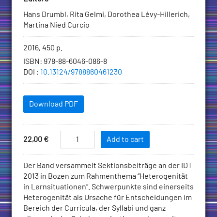
Hans Drumbl, Rita Gelmi, Dorothea Lévy-Hillerich,
Martina Nied Curcio
Bibliographic
2016, 450 p.
information
ISBN
:
978-88-6046-086-8
DOI
:
10.13124/9788860461230
Downloadables
Download PDF
Add
IDT
Price
22,00
€
Add to cart
2013/4
to
Heterogenität
Cart
Description
Der Band versammelt Sektionsbeiträge an der IDT
in
2013 in Bozen zum Rahmenthema “Heterogenität
Lernsituationen
in Lernsitua­tionen”. Schwerpunkte sind einerseits
quantity
Heterogenität als Ursache für Entscheidungen im
Bereich der Curricula, der Syllabi und ganz