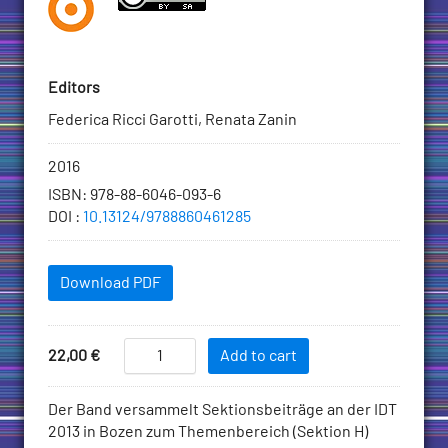
Editors
Federica Ricci Garotti, Renata Zanin
Bibliographic
2016
information
ISBN
:
978-88-6046-093-6
DOI
:
10.13124/9788860461285
Downloadables
Download PDF
Add
IDT
Price
22,00
€
Add to cart
2013/9
to
Aufgaben-,
Cart
Description
Der Band versammelt Sektionsbeiträge an der IDT
handlungs-
2013 in Bozen zum Themenbereich (Sektion H)
und