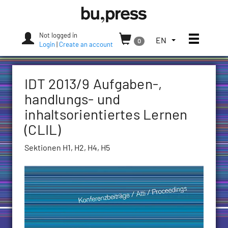
Skip
Bozen-
to
Bolzano
content
University
Not logged in
Toggle
TOGGLE
EN
0
Press
Login
|
Create an account
THE
LANGUAGE
MENU.
IDT 2013/9 Aufgaben-,
CURRENT
LANGUAGE:
handlungs- und
ENGLISH
inhaltsorientiertes Lernen
(UNITED
(CLIL)
STATES)
Sektionen H1, H2, H4, H5