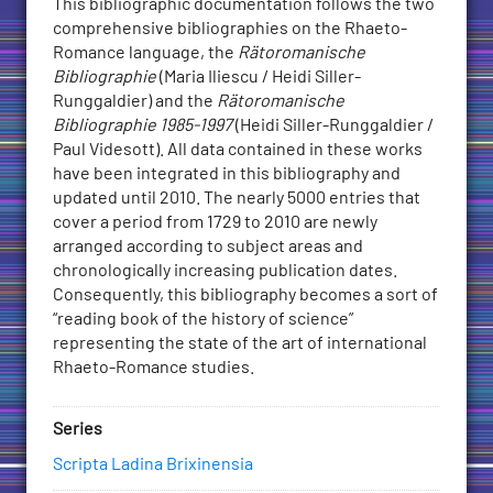
This bibliographic documentation follows the two
Bibliografia
comprehensive bibliographies on the Rhaeto-
retoromanza
Romance language, the
Rätoromanische
1729-
Bibliographie
(Maria Iliescu / Heidi Siller-
2010
Runggaldier) and the
Rätoromanische
quantity
Bibliographie 1985-1997
(Heidi Siller-Runggaldier /
Paul Videsott). All data contained in these works
have been integrated in this bibliography and
updated until 2010. The nearly 5000 entries that
cover a period from 1729 to 2010 are newly
arranged according to subject areas and
chronologically increasing publication dates.
Consequently, this bibliography becomes a sort of
“reading book of the history of science”
representing the state of the art of international
Rhaeto-Romance studies.
Series
Scripta Ladina Brixinensia