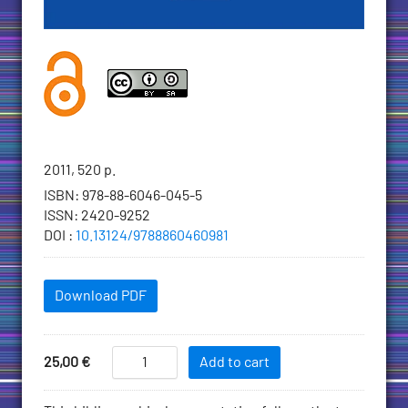
Bibliographic
2011, 520 p.
information
ISBN
:
978-88-6046-045-5
ISSN
:
2420-9252
DOI
:
10.13124/9788860460981
Downloadables
Download PDF
Add
Rätoromanische
Price
25,00
€
Add to cart
Bibliographie
to
/
Cart
Description