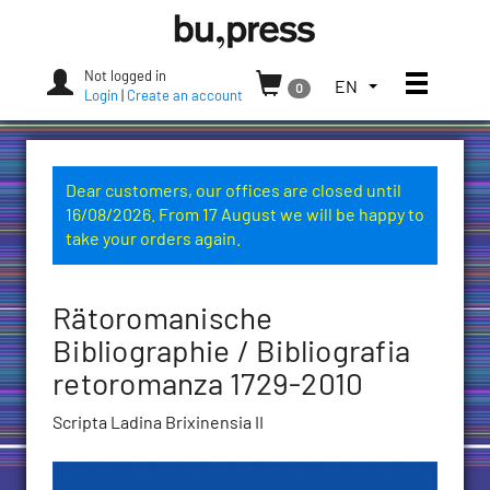
Skip
Bozen-
to
Bolzano
content
University
Not logged in
Toggle
TOGGLE
EN
0
Press
Login
|
Create an account
THE
LANGUAGE
MENU.
CURRENT
Dear customers, our offices are closed until
LANGUAGE:
16/08/2026. From 17 August we will be happy to
ENGLISH
take your orders again.
(UNITED
STATES)
Rätoromanische
Bibliographie / Bibliografia
retoromanza 1729-2010
Scripta Ladina Brixinensia II