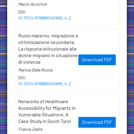
Marco Accorinti
DOI
:
10.13124/9788860461889_4_2
Ruolo materno, migrazione e
vittimizzazione secondaria.
La risposta istituzionale alle
donne migranti in situazione
Download PDF
di violenza
Marina Della Rocca
DOI
:
10.13124/9788860461889_4_3
Networks of Healthcare
Accessibility for Migrants in
Vulnerable Situations. A
Case Study in South Tyrol
Download PDF
Franca Zadra