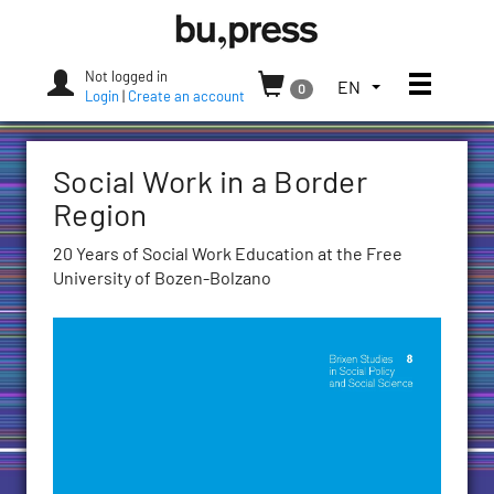
Skip
Bozen-
to
Bolzano
content
University
Not logged in
Toggle
TOGGLE
EN
0
Press
Login
|
Create an account
THE
LANGUAGE
MENU.
Social Work in a Border
CURRENT
LANGUAGE:
Region
ENGLISH
20 Years of Social Work Education at the Free
(UNITED
University of Bozen-Bolzano
STATES)