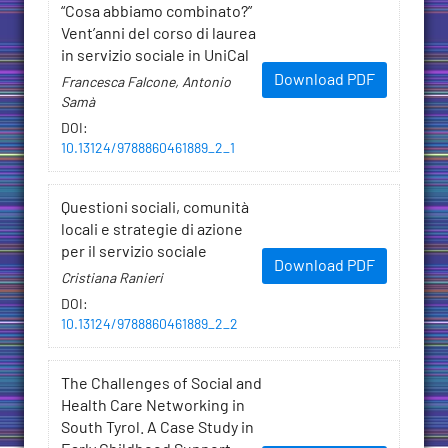
“Cosa abbiamo combinato?”
Vent’anni del corso di laurea
in servizio sociale in UniCal
Download PDF
Francesca Falcone, Antonio
Samà
DOI
:
10.13124/9788860461889_2_1
Questioni sociali, comunità
locali e strategie di azione
per il servizio sociale
Download PDF
Cristiana Ranieri
DOI
:
10.13124/9788860461889_2_2
The Challenges of Social and
Health Care Networking in
South Tyrol. A Case Study in