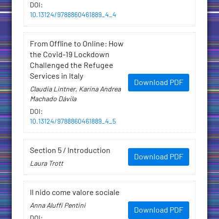
DOI
:
10.13124/9788860461889_4_4
From Offline to Online: How
the Covid-19 Lockdown
Challenged the Refugee
Services in Italy
Download PDF
Claudia Lintner, Karina Andrea
Machado Dávila
DOI
:
10.13124/9788860461889_4_5
Section 5 / Introduction
Download PDF
Laura Trott
Il nido come valore sociale
Anna Aluffi Pentini
Download PDF
DOI
: