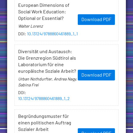
European Dimensions of
Social Work Education:
Optional or Essential?
Download PDF
Walter Lorenz
DOI
:
10.13124/9788860461889_1_1
Diversität und Austausch:
Die Grenzregion Südtirol als
Laboratorium für eine
europäische Soziale Arbeit?
Download PDF
Urban Nothdurfter, Andrea Nagy,
Sabina Frei
DOI
:
10.13124/9788860461889_1_2
Begründungsmuster für
einen politischen Auftrag
Sozialer Arbeit