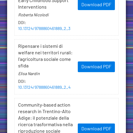
Early Childhood Support
Download PDF
Interventions
Roberta Nicolodi
DOI
:
10.13124/9788860461889_2_3
Ripensare i sistemi di
welfare nei territori rurali:
l’agricoltura sociale come
sfida
Download PDF
Elisa Nardin
DOI
:
10.13124/9788860461889_2_4
Community-based action
research in Trentino-Alto
Adige: il potenziale della
ricerca trasformativa nella
Download PDF
riproduzione sociale