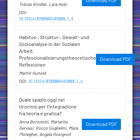
Download PDF
Tobias Kindler, Lara Hobi
DOI
:
10.13124/9788860461889_1_3
Habitus-, Struktur-, Gewalt- und
Sozioanalyse in der Sozialen
Arbeit.
Professionalisierungstheoretische
Download PDF
Reflexionen
Martin Hunold
DOI
:
10.13124/9788860461889_1_4
Quale spazio oggi nel
tirocinio per l’integrazione
fra teoria e pratica?
Anna Bortolotti, Mariarita
Download PDF
Gervasi, Rocco Guglielmi, Mara
Plotegher, Angela Rosignoli