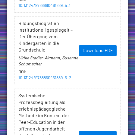
10.13124/9788860461889_5_1
Bildungsbiografien
institutionell gespiegelt –
Der Übergang vom
Kindergarten in die
Grundschule
Download PDF
Ulrike Stadler-Altmann, Susanne
Schumacher
DOI
:
10.13124/9788860461889_5_2
Systemische
Prozessbegleitung als
erlebnispädagogische
Methode im Kontext der
Peer-Education in der
offenen Jugendarbeit –