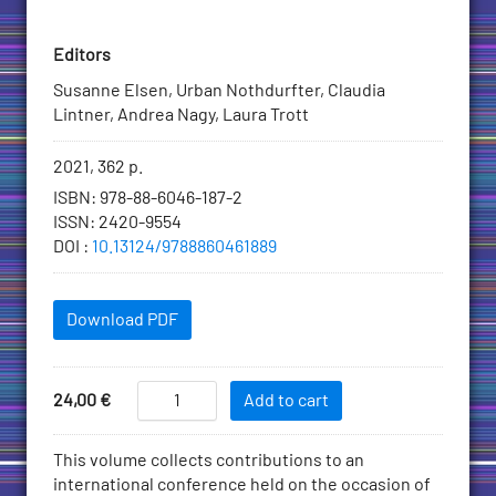
Editors
Susanne Elsen, Urban Nothdurfter, Claudia
Lintner, Andrea Nagy, Laura Trott
Bibliographic
2021, 362 p.
information
ISBN
:
978-88-6046-187-2
ISSN
:
2420-9554
DOI
:
10.13124/9788860461889
Downloadables
Download PDF
Add
Social
Price
24,00
€
Add to cart
Work
to
in
Cart
Description
This volume collects contributions to an
a
international conference held on the occasion of
Border