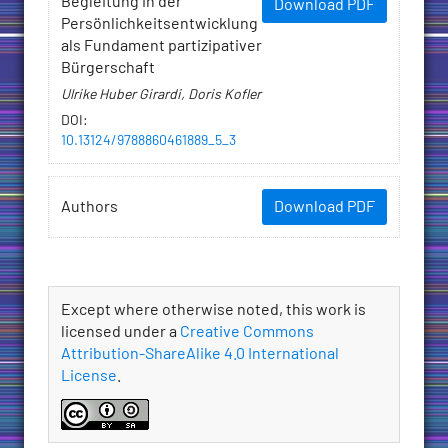
Begleitung in der
Download PDF
Persönlichkeitsentwicklung
als Fundament partizipativer
Bürgerschaft
Ulrike Huber Girardi, Doris Kofler
DOI
:
10.13124/9788860461889_5_3
Authors
Download PDF
License
Except where otherwise noted, this work is
licensed under a
Creative Commons
Attribution-ShareAlike 4.0 International
License
.