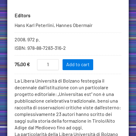
Editors
Hans Karl Peterlini, Hannes Obermair
Bibliographic
2008, 972 p.
information
ISBN
:
978-88-7283-316-2
Add
Universitas
Price
75,00
€
Add to cart
Est
to
quantity
Cart
Description
La Libera Università di Bolzano festeggia il
decennale dall’istituzione con un particolare
progetto editoriale: „Universitas est“ non è una
pubblicazione celebrativa tradizionale, bensì una
raccolta di osservazioni critiche viste dall’esterno:
complessivamente 23 autori hanno scritto dei
saggi sulla storia della formazione in Tirolo/Alto
Adige dal Medioevo fino ad oggi.
La particolarità della Libera Università di Bolzano