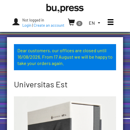
Skip
Bozen-
to
Bolzano
content
University
Not logged in
Toggle
TOGGLE
EN
0
Press
Login
|
Create an account
THE
LANGUAGE
MENU.
CURRENT
Dear customers, our offices are closed until
LANGUAGE:
16/08/2026. From 17 August we will be happy to
ENGLISH
take your orders again.
(UNITED
STATES)
Universitas Est