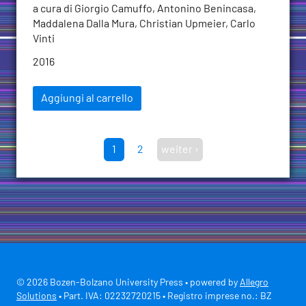
a cura di Giorgio Camuffo, Antonino Benincasa,
Maddalena Dalla Mura, Christian Upmeier, Carlo
Vinti
2016
Aggiungi al carrello
1
2
weiter ›
© 2026 Bozen-Bolzano University Press • powered by
Allegro
Solutions
• Part. IVA: 02232720215 • Registro imprese no.: BZ