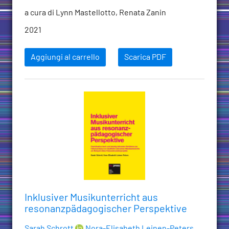
a cura di Lynn Mastellotto, Renata Zanin
2021
Aggiungi al carrello
Scarica PDF
Inklusiver Musikunterricht aus
resonanzpädagogischer Perspektive
Sarah Schrott
,
Nora-Elisabeth Leinen-Peters