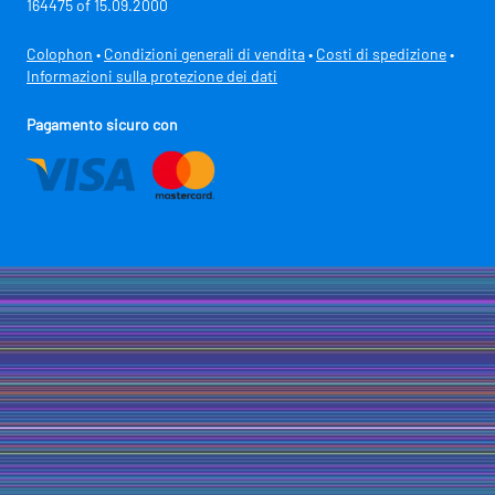
164475 of 15.09.2000
Colophon
•
Condizioni generali di vendita
•
Costi di spedizione
•
Informazioni sulla protezione dei dati
Pagamento sicuro con