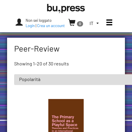
Skip
Bozen-
to
Bolzano
content
University
Non sei loggato
Apri/chi
SELEZIONA
IT
0
Press
Login
|
Crea un account
LA
LINGUA.
LINGUA
Peer-Review
ATTUALE:
ITALIANO
(ITALIA)
Showing 1–20 of 30 results